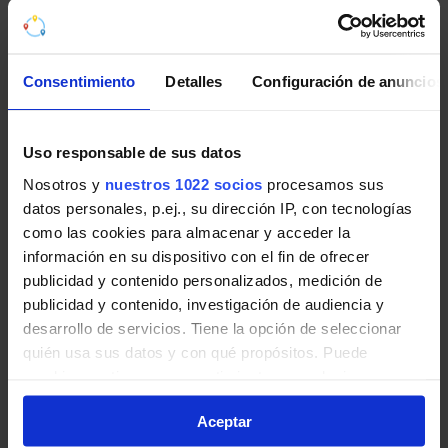
Consentimiento
Detalles
Configuración de anuncios
Pincha en la imagen para ampliarla a pantalla completa.
Uso responsable de sus datos
Horario vuelta de Línea VAC-
Nosotros y
nuestros 1022 socios
procesamos sus
datos personales, p.ej., su dirección IP, con tecnologías
243 Ruta 1
como las cookies para almacenar y acceder la
información en su dispositivo con el fin de ofrecer
Tabla de horarios y frecuencias de paso en sentido
publicidad y contenido personalizados, medición de
vuelta Línea VAC-243 Ruta 1: Ruta 1: Madrid -
publicidad y contenido, investigación de audiencia y
Guadalajara (por Torrejón y Alovera) de Autobuses
desarrollo de servicios. Tiene la opción de seleccionar
interurbanos de la Comunidad de Madrid.
quién usa sus datos y con qué propósitos. Puede
cambiar o retirar su consentimiento en cualquier
momento desde la Declaración de cookies o clicando en
Aceptar
el Menú de consentimiento.