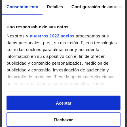
Consentimiento
Detalles
Configuración de anuncios
Uso responsable de sus datos
Pincha en la imagen para ampliarla a pantalla completa.
Nosotros y
nuestros 1022 socios
procesamos sus
Horario vuelta de Línea VAC-231
datos personales, p.ej., su dirección IP, con tecnologías
como las cookies para almacenar y acceder la
Ruta 1
información en su dispositivo con el fin de ofrecer
publicidad y contenido personalizados, medición de
Tabla de horarios y frecuencias de paso en sentido
publicidad y contenido, investigación de audiencia y
vuelta Línea VAC-231 Ruta 1: Ruta 1: Madrid - Urda
desarrollo de servicios. Tiene la opción de seleccionar
(por Madridejos) de Autobuses interurbanos de la
quién usa sus datos y con qué propósitos. Puede
Comunidad de Madrid.
cambiar o retirar su consentimiento en cualquier
momento desde la Declaración de cookies o clicando en
Aceptar
el Menú de consentimiento.
Si lo permite, también quisiéramos:
Rechazar
Recopilar información sobre su ubicación