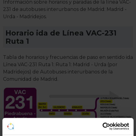
Información sobre horarios y paradas de la línea VAC-
231 de autobuses interurbanos de Madrid: Madrid -
Urda - Madridejos.
Horario ida de Línea VAC-231
Ruta 1
Tabla de horarios y frecuencias de paso en sentido ida
Línea VAC-231 Ruta 1: Ruta 1: Madrid - Urda (por
Madridejos) de Autobuses interurbanos de la
Comunidad de Madrid.