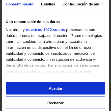
Consentimiento
Detalles
Configuración de anuncios
Pincha en la imagen para ampliarla a pantalla completa.
Uso responsable de sus datos
Nosotros y
nuestros 1022 socios
procesamos sus
Horario vuelta de Línea 727
datos personales, p.ej., su dirección IP, con tecnologías
como las cookies para almacenar y acceder la
Tabla de horarios y frecuencias de paso en sentido
información en su dispositivo con el fin de ofrecer
vuelta Línea 727: Colmenar Viejo - San Agustín del
publicidad y contenido personalizados, medición de
Guadalix de Autobuses interurbanos de la
publicidad y contenido, investigación de audiencia y
Comunidad de Madrid.
desarrollo de servicios. Tiene la opción de seleccionar
quién usa sus datos y con qué propósitos. Puede
cambiar o retirar su consentimiento en cualquier
momento desde la Declaración de cookies o clicando en
Aceptar
el Menú de consentimiento.
Si lo permite, también quisiéramos:
Rechazar
Recopilar información sobre su ubicación