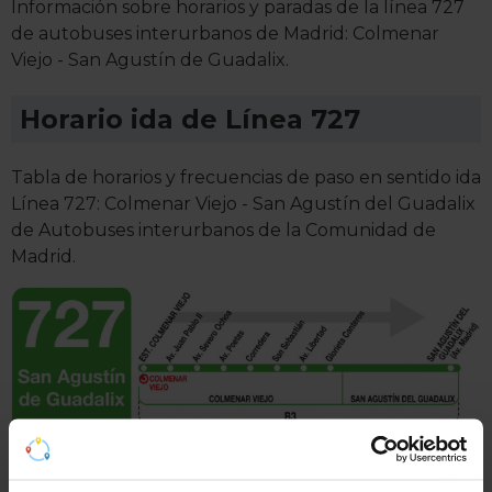
Información sobre horarios y paradas de la línea 727
de autobuses interurbanos de Madrid: Colmenar
Viejo - San Agustín de Guadalix.
Horario ida de Línea 727
Tabla de horarios y frecuencias de paso en sentido ida
Línea 727: Colmenar Viejo - San Agustín del Guadalix
de Autobuses interurbanos de la Comunidad de
Madrid.