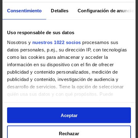
Consentimiento
Detalles
Configuración de anuncios
Uso responsable de sus datos
Pincha en la imagen para ampliarla a pantalla completa.
Nosotros y
nuestros 1022 socios
procesamos sus
Horario vuelta de Línea 716
datos personales, p.ej., su dirección IP, con tecnologías
como las cookies para almacenar y acceder la
información en su dispositivo con el fin de ofrecer
Tabla de horarios y frecuencias de paso en sentido
publicidad y contenido personalizados, medición de
vuelta Línea 716: Madrid (Plaza Castilla) - Tres Cantos
publicidad y contenido, investigación de audiencia y
(Soto de Viñuelas) de Autobuses interurbanos de la
desarrollo de servicios. Tiene la opción de seleccionar
Comunidad de Madrid.
quién usa sus datos y con qué propósitos. Puede
cambiar o retirar su consentimiento en cualquier
momento desde la Declaración de cookies o clicando en
Aceptar
el Menú de consentimiento.
Si lo permite, también quisiéramos:
Rechazar