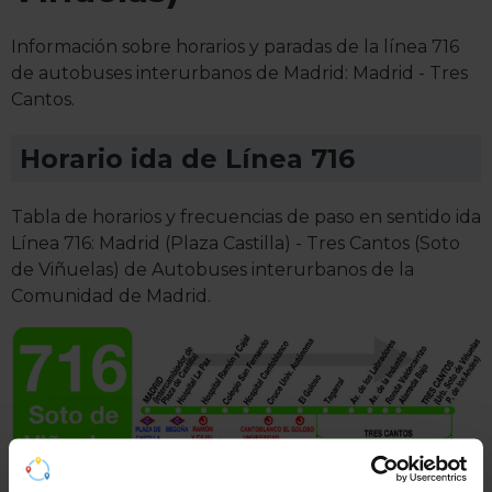
Información sobre horarios y paradas de la línea 716
de autobuses interurbanos de Madrid: Madrid - Tres
Cantos.
Horario ida de Línea 716
Tabla de horarios y frecuencias de paso en sentido ida
Línea 716: Madrid (Plaza Castilla) - Tres Cantos (Soto
de Viñuelas) de Autobuses interurbanos de la
Comunidad de Madrid.