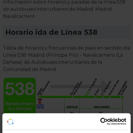
Información sobre horarios y paradas de la línea 538
de autobuses interurbanos de Madrid: Madrid -
Navalcarnero.
Horario ida de Línea 538
Tabla de horarios y frecuencias de paso en sentido ida
Línea 538: Madrid (Príncipe Pío) - Navalcarnero (La
Dehesa) de Autobuses interurbanos de la
Comunidad de Madrid.