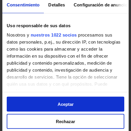
Consentimiento
Detalles
Configuración de anuncios
Pincha en la imagen para ampliarla a pantalla completa.
Uso responsable de sus datos
Nosotros y
nuestros 1022 socios
procesamos sus
Horario vuelta de Línea 538
datos personales, p.ej., su dirección IP, con tecnologías
como las cookies para almacenar y acceder la
Tabla de horarios y frecuencias de paso en sentido
información en su dispositivo con el fin de ofrecer
vuelta Línea 538: Madrid (Príncipe Pío) -
publicidad y contenido personalizados, medición de
Navalcarnero (La Dehesa) de Autobuses
publicidad y contenido, investigación de audiencia y
interurbanos de la Comunidad de Madrid.
desarrollo de servicios. Tiene la opción de seleccionar
quién usa sus datos y con qué propósitos. Puede
cambiar o retirar su consentimiento en cualquier
momento desde la Declaración de cookies o clicando en
Aceptar
el Menú de consentimiento.
Si lo permite, también quisiéramos:
Rechazar
Recopilar información sobre su ubicación