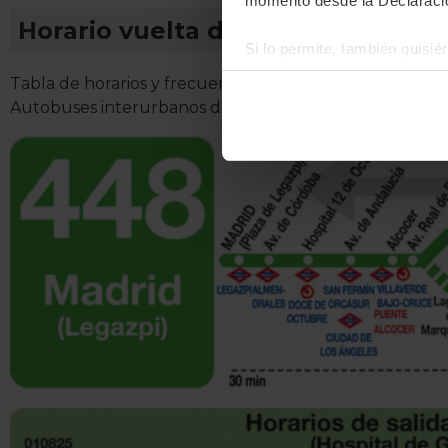
momento desde la Declaració
Horario vuelta de Línea 448
Si lo permite, también quisi
Recopilar información
Tabla de horarios y frecuencias de paso en sentido vuel
Identificar su disposi
Autobuses interurbanos de la Comunidad de Madrid.
Obtenga más información sob
datos
. Puede cambiar o reti
La publicidad digital person
por ejemplo, la dirección IP,
para mantener activa esta pá
navegación aceptando la inst
el seguimiento y análisis de 
mostrarte publicidad y conte
opción
Rechazar
en cuyo cas
funcionamiento del sitio web
preferencias y retirar tu co