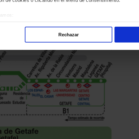
n de cookies o clicando en el Menú de consentimiento.
éramos:
 sobre su ubicación geográfica que puede tener una precisión d
ta Línea 448: Madrid (Legazpi) - Getafe (Villaverde) de
tivo analizándolo activamente para buscar características específ
Rechazar
re cómo se procesan sus datos personales y establezca sus pr
rar su consentimiento en cualquier momento en la Declaración d
alizada, basada en la información recogida mediante cookies o te
 los identificadores de cookies o páginas visitadas), nos permite 
gina web sin coste para nuestros usuarios. Pulsando el botón
A
alación de todas las cookies, ya sean nuestras o de nuestros so
tu comportamiento dentro del sitio web, así como desarrollar un p
nido personalizado en función del mismo. Tienes también la opci
o no se instalará ninguna cookie salvo las estrictamente neces
. En la sección
Política de Cookies
puedes consultar más inform
nsentimiento en cualquier momento.