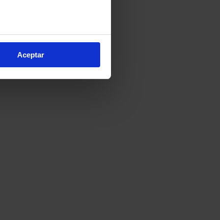
e varios metros
icas (huellas digitales)
Aceptar
eferencias en la
sección de
e cookies.
cnologías similares (como,
financiar nuestra actividad
ceptar
, puedes continuar la
cios, que nos permiten tanto
erfil específico para
ón de continuar pulsando la
arias para el normal
ación, modificar tus