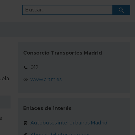
Consorcio Transportes Madrid
012
uela
www.crtm.es
Enlaces de interés
de
Autobuses interurbanos Madrid
Abonos, billetes y precios