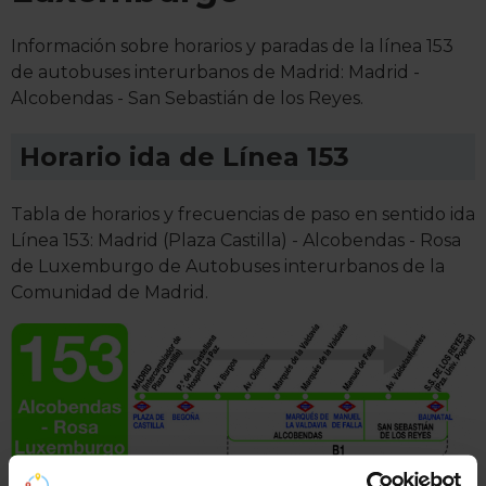
Información sobre horarios y paradas de la línea 153
de autobuses interurbanos de Madrid: Madrid -
Alcobendas - San Sebastián de los Reyes.
Horario ida de Línea 153
Tabla de horarios y frecuencias de paso en sentido ida
Línea 153: Madrid (Plaza Castilla) - Alcobendas - Rosa
de Luxemburgo de Autobuses interurbanos de la
Comunidad de Madrid.