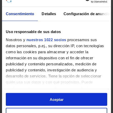
Consentimiento
Detalles
Configuración de anuncios
Pincha en la imagen para ampliarla a pantalla completa.
Uso responsable de sus datos
Horario vuelta de Línea 153
Nosotros y
nuestros 1022 socios
procesamos sus
datos personales, p.ej., su dirección IP, con tecnologías
como las cookies para almacenar y acceder la
Tabla de horarios y frecuencias de paso en sentido
información en su dispositivo con el fin de ofrecer
vuelta Línea 153: Madrid (Plaza Castilla) - Alcobendas
publicidad y contenido personalizados, medición de
- Rosa de Luxemburgo de Autobuses interurbanos
publicidad y contenido, investigación de audiencia y
de la Comunidad de Madrid.
desarrollo de servicios. Tiene la opción de seleccionar
quién usa sus datos y con qué propósitos. Puede
cambiar o retirar su consentimiento en cualquier
momento desde la Declaración de cookies o clicando en
Aceptar
el Menú de consentimiento.
Si lo permite, también quisiéramos: