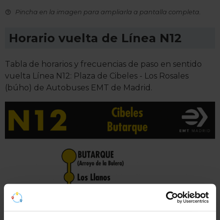
Pincha en la imagen para ampliarla a pantalla completa.
Horario vuelta de Línea N12
Tabla de horarios y frecuencias de paso en sentido
vuelta Línea N12: Plaza de Cibeles - Los Rosales
(búho) de Autobuses EMT de Madrid.