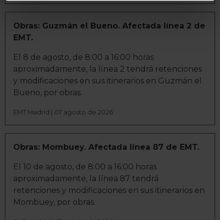
geográfica que puede tener una precisión de varios
metros
Identificar su dispositivo analizándolo activamente
Obras: Guzmán el Bueno. Afectada línea 2 de
para buscar características específicas (huellas
EMT.
digitales)
El 8 de agosto, de 8:00 a 16:00 horas
Obtenga más información sobre cómo se procesan sus
aproximadamente, la línea 2 tendrá retenciones
datos personales y establezca sus preferencias en la
y modificaciones en sus itinerarios en Guzmán el
sección de datos
. Puede cambiar o retirar su
Bueno, por obras.
consentimiento en cualquier momento en la Declaración
de cookies.
EMT Madrid | 07 agosto de 2026
La publicidad digital personalizada, basada en la
información recogida mediante cookies o tecnologías
Obras: Mombuey. Afectada línea 87 de EMT.
similares (como, por ejemplo, la dirección IP, los
El 10 de agosto, de 8:00 a 16:00 horas
identificadores de cookies o páginas visitadas), nos
aproximadamente, la línea 87 tendrá
permite financiar nuestra actividad para mantener activa
retenciones y modificaciones en sus itinerarios en
esta página web sin coste para nuestros usuarios.
Mombuey, por obras.
Pulsando el botón
Aceptar
, puedes continuar la
navegación aceptando la instalación de todas las