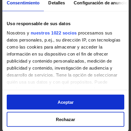
Consentimiento
Detalles
Configuración de anuncios
Pincha en la imagen para ampliarla a pantalla completa.
Últimos avisos de EMT Madrid
Uso responsable de sus datos
Nosotros y
nuestros 1022 socios
procesamos sus
Noticias, novedades e incidencias en las líneas de EMT
datos personales, p.ej., su dirección IP, con tecnologías
Madrid en Madrid:
como las cookies para almacenar y acceder la
información en su dispositivo con el fin de ofrecer
Obras: Glorieta carretera Fuencarral a
publicidad y contenido personalizados, medición de
Alcobendas sobre M-40. Afectadas 3 líneas
publicidad y contenido, investigación de audiencia y
de EMT.
desarrollo de servicios. Tiene la opción de seleccionar
quién usa sus datos y con qué propósitos. Puede
Desde las 11:00 horas aproximadamente del 11 de
cambiar o retirar su consentimiento en cualquier
agosto a fin de obras, las líneas 170, 175 y N24
momento desde la Declaración de cookies o clicando en
tendrán retenciones y modificaciones en sus
Aceptar
el Menú de consentimiento.
itinerarios en glorieta carretera Fuencarral a
Alcobendas sobre M-40.
Si lo permite, también quisiéramos:
Rechazar
Recopilar información sobre su ubicación
EMT Madrid | 07 agosto de 2026