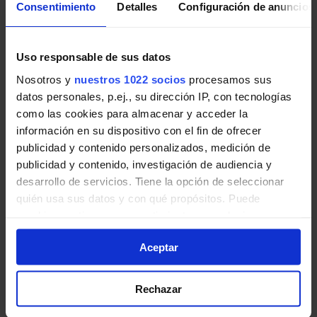
Consentimiento
Detalles
Configuración de anuncios
Pincha en la imagen para ampliarla a pantalla completa.
Últimos avisos de EMT Madrid
Uso responsable de sus datos
Nosotros y
nuestros 1022 socios
procesamos sus
Noticias, novedades e incidencias en las líneas de EMT
datos personales, p.ej., su dirección IP, con tecnologías
Madrid en Madrid:
como las cookies para almacenar y acceder la
información en su dispositivo con el fin de ofrecer
Obras: Glorieta carretera Fuencarral a
publicidad y contenido personalizados, medición de
Alcobendas sobre M-40. Afectadas 3 líneas
publicidad y contenido, investigación de audiencia y
de EMT.
desarrollo de servicios. Tiene la opción de seleccionar
quién usa sus datos y con qué propósitos. Puede
Desde las 11:00 horas aproximadamente del 11 de
cambiar o retirar su consentimiento en cualquier
agosto a fin de obras, las líneas 170, 175 y N24
momento desde la Declaración de cookies o clicando en
tendrán retenciones y modificaciones en sus
Aceptar
el Menú de consentimiento.
itinerarios en glorieta carretera Fuencarral a
Alcobendas sobre M-40.
Si lo permite, también quisiéramos:
Rechazar
Recopilar información sobre su ubicación
EMT Madrid | 07 agosto de 2026