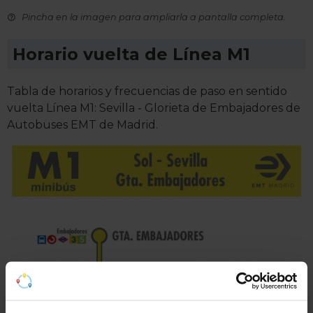
Pincha en la imagen para ampliarla a pantalla completa.
Horario vuelta de Línea M1
Tabla de horarios y frecuencias de paso en sentido
vuelta Línea M1: Sevilla - Glorieta de Embajadores de
Autobuses EMT de Madrid.