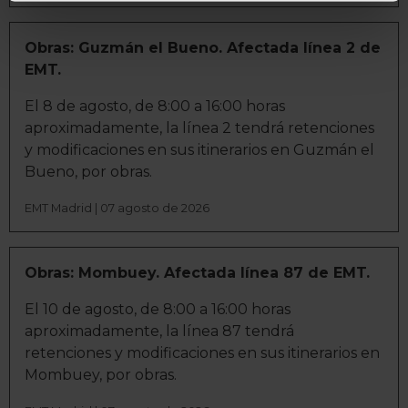
geográfica que puede tener una precisión de varios
metros
Identificar su dispositivo analizándolo activamente
Obras: Guzmán el Bueno. Afectada línea 2 de
para buscar características específicas (huellas
EMT.
digitales)
El 8 de agosto, de 8:00 a 16:00 horas
Obtenga más información sobre cómo se procesan sus
aproximadamente, la línea 2 tendrá retenciones
datos personales y establezca sus preferencias en la
y modificaciones en sus itinerarios en Guzmán el
sección de datos
. Puede cambiar o retirar su
Bueno, por obras.
consentimiento en cualquier momento en la Declaración
de cookies.
EMT Madrid | 07 agosto de 2026
La publicidad digital personalizada, basada en la
información recogida mediante cookies o tecnologías
Obras: Mombuey. Afectada línea 87 de EMT.
similares (como, por ejemplo, la dirección IP, los
El 10 de agosto, de 8:00 a 16:00 horas
identificadores de cookies o páginas visitadas), nos
aproximadamente, la línea 87 tendrá
permite financiar nuestra actividad para mantener activa
retenciones y modificaciones en sus itinerarios en
esta página web sin coste para nuestros usuarios.
Mombuey, por obras.
Pulsando el botón
Aceptar
, puedes continuar la
navegación aceptando la instalación de todas las