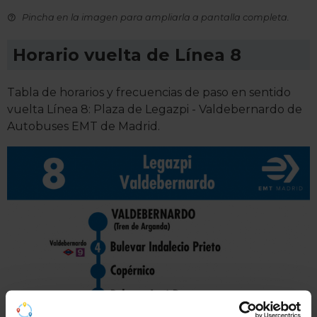
Pincha en la imagen para ampliarla a pantalla completa.
Horario vuelta de Línea 8
Tabla de horarios y frecuencias de paso en sentido
vuelta Línea 8: Plaza de Legazpi - Valdebernardo de
Autobuses EMT de Madrid.