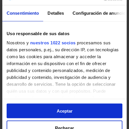
Pincha en la imagen para ampliarla a pantalla completa.
Consentimiento
Detalles
Configuración de anuncios
Últimos avisos de EMT Madrid
Uso responsable de sus datos
Noticias, novedades e incidencias en las líneas de EMT
Nosotros y
nuestros 1022 socios
procesamos sus
Madrid en Madrid:
datos personales, p.ej., su dirección IP, con tecnologías
como las cookies para almacenar y acceder la
Recuperación de Parada: Paseo de la
información en su dispositivo con el fin de ofrecer
Castellana. Afectadas 5 líneas de EMT.
publicidad y contenido personalizados, medición de
publicidad y contenido, investigación de audiencia y
El 5 de agosto, desde las 13:00 horas
desarrollo de servicios. Tiene la opción de seleccionar
aproximadamente, las líneas 42, 124, 147, 179 y
quién usa sus datos y con qué propósitos. Puede
N24 recuperan la parada 3568 ubicada en paseo
cambiar o retirar su consentimiento en cualquier
de la Castellana con plaza de Castilla, por
momento desde la Declaración de cookies o clicando en
finalización de obras.
Aceptar
el Menú de consentimiento.
EMT Madrid | 05 agosto de 2026
Si lo permite, también quisiéramos:
Rechazar