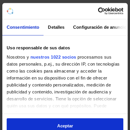
Pincha en la imagen para ampliarla a pantalla completa.
Últimos avisos de EMT Madrid
Consentimiento
Detalles
Configuración de anuncios
Noticias, novedades e incidencias en las líneas de EMT
Madrid en Madrid:
Uso responsable de sus datos
Nosotros y
nuestros 1022 socios
procesamos sus
Obras: Vía de servicio M607 acceso a
datos personales, p.ej., su dirección IP, con tecnologías
Hospital Ramón y Cajal. Afectadas 4 líneas
como las cookies para almacenar y acceder la
de EMT.
información en su dispositivo con el fin de ofrecer
publicidad y contenido personalizados, medición de
Del 8 al 10 de agosto, de 0:00 a 6:00 horas
publicidad y contenido, investigación de audiencia y
aproximadamente, las líneas 125, 165, 166 y BR1
desarrollo de servicios. Tiene la opción de seleccionar
tendrán retenciones y modificaciones en sus
quién usa sus datos y con qué propósitos. Puede
itinerarios en vía de servicio M607 acceso a
cambiar o retirar su consentimiento en cualquier
Hospital Ramón y Cajal, por obras.
momento desde la Declaración de cookies o clicando en
EMT Madrid | 05 agosto de 2026
Aceptar
el Menú de consentimiento.