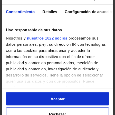
Pincha en la imagen para ampliarla a pantalla completa.
Consentimiento
Detalles
Configuración de anuncios
Últimos avisos de EMT Madrid
Uso responsable de sus datos
Noticias, novedades e incidencias en las líneas de EMT
Nosotros y
nuestros 1022 socios
procesamos sus
Madrid en Madrid:
datos personales, p.ej., su dirección IP, con tecnologías
como las cookies para almacenar y acceder la
Recuperación de Parada: Paseo de la
información en su dispositivo con el fin de ofrecer
Castellana. Afectadas 5 líneas de EMT.
publicidad y contenido personalizados, medición de
publicidad y contenido, investigación de audiencia y
El 5 de agosto, desde las 13:00 horas
desarrollo de servicios. Tiene la opción de seleccionar
aproximadamente, las líneas 42, 124, 147, 179 y
quién usa sus datos y con qué propósitos. Puede
N24 recuperan la parada 3568 ubicada en paseo
cambiar o retirar su consentimiento en cualquier
de la Castellana con plaza de Castilla, por
momento desde la Declaración de cookies o clicando en
finalización de obras.
Aceptar
el Menú de consentimiento.
EMT Madrid | 05 agosto de 2026
Si lo permite, también quisiéramos:
Rechazar