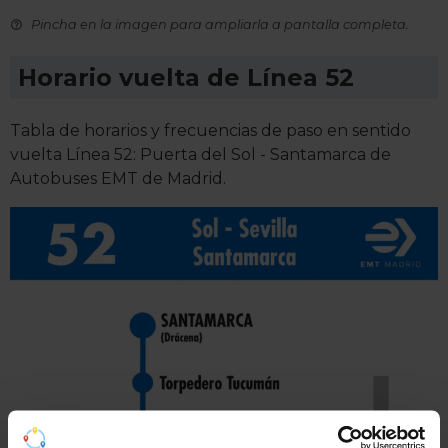
Pincha en la imagen para ampliarla a pantalla completa.
Horario vuelta de Línea 52
Tabla de horarios y frecuencias de paso en sentido
vuelta Línea 52: Puerta del Sol - Santamarca de
Autobuses EMT de Madrid.