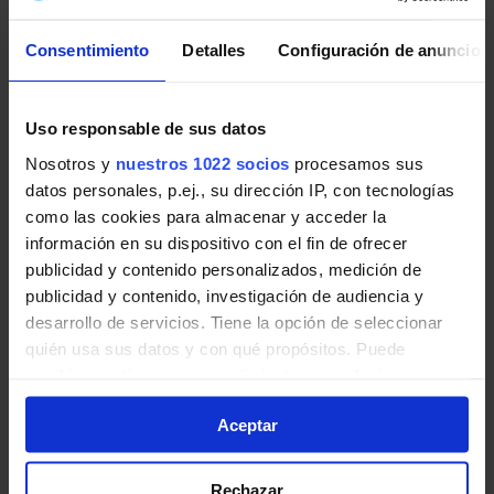
Pincha en la imagen para ampliarla a pantalla completa.
Consentimiento
Detalles
Configuración de anuncios
Últimos avisos de EMT Madrid
Uso responsable de sus datos
Noticias, novedades e incidencias en las líneas de EMT
Nosotros y
nuestros 1022 socios
procesamos sus
Madrid en Madrid:
datos personales, p.ej., su dirección IP, con tecnologías
como las cookies para almacenar y acceder la
Recuperación de Parada: Paseo de la
información en su dispositivo con el fin de ofrecer
Castellana. Afectadas 5 líneas de EMT.
publicidad y contenido personalizados, medición de
publicidad y contenido, investigación de audiencia y
El 5 de agosto, desde las 13:00 horas
desarrollo de servicios. Tiene la opción de seleccionar
aproximadamente, las líneas 42, 124, 147, 179 y
quién usa sus datos y con qué propósitos. Puede
N24 recuperan la parada 3568 ubicada en paseo
cambiar o retirar su consentimiento en cualquier
de la Castellana con plaza de Castilla, por
momento desde la Declaración de cookies o clicando en
finalización de obras.
Aceptar
el Menú de consentimiento.
EMT Madrid | 05 agosto de 2026
Si lo permite, también quisiéramos:
Rechazar