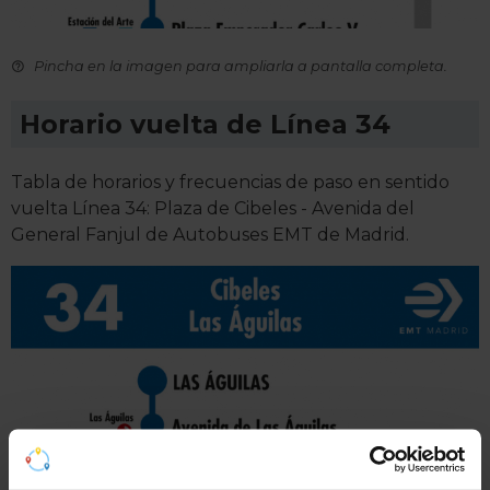
Pincha en la imagen para ampliarla a pantalla completa.
Horario vuelta de Línea 34
Tabla de horarios y frecuencias de paso en sentido
vuelta Línea 34: Plaza de Cibeles - Avenida del
General Fanjul de Autobuses EMT de Madrid.