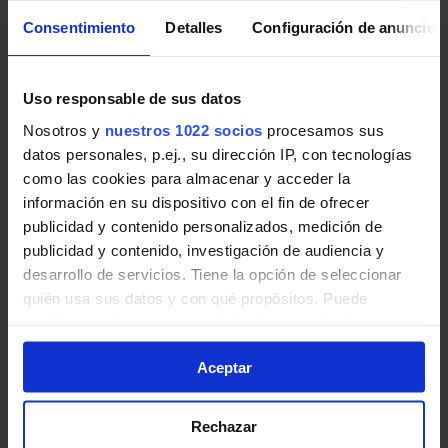
Consentimiento
Detalles
Configuración de anuncios
Pincha en la imagen para ampliarla a pantalla completa.
Uso responsable de sus datos
Últimos avisos de EMT Madrid
Nosotros y
nuestros 1022 socios
procesamos sus
datos personales, p.ej., su dirección IP, con tecnologías
Noticias, novedades e incidencias en las líneas de EMT
como las cookies para almacenar y acceder la
Madrid en Madrid:
información en su dispositivo con el fin de ofrecer
publicidad y contenido personalizados, medición de
Creación de Parada: Estación de Chamartín.
publicidad y contenido, investigación de audiencia y
Afectada línea 5 de EMT.
desarrollo de servicios. Tiene la opción de seleccionar
quién usa sus datos y con qué propósitos. Puede
A partir del 12 de agosto, desde inicio del servicio,
cambiar o retirar su consentimiento en cualquier
la línea 5 realizará una nueva parada de manera
momento desde la Declaración de cookies o clicando en
definitiva en estación de Chamartín (vestíbulo).
Aceptar
el Menú de consentimiento.
EMT Madrid | 09 agosto de 2026
Si lo permite, también quisiéramos:
Rechazar
Recopilar información sobre su ubicación