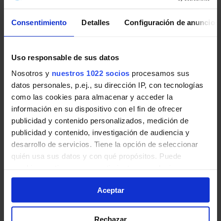
Pincha en la imagen para ampliarla a pantalla completa.
Consentimiento
Detalles
Configuración de anuncios
Últimos avisos de EMT Madrid
Uso responsable de sus datos
Noticias, novedades e incidencias en las líneas de EMT
Nosotros y
nuestros 1022 socios
procesamos sus
Madrid en Madrid:
datos personales, p.ej., su dirección IP, con tecnologías
como las cookies para almacenar y acceder la
Recuperación de Parada: Paseo de la
información en su dispositivo con el fin de ofrecer
Castellana. Afectadas 5 líneas de EMT.
publicidad y contenido personalizados, medición de
publicidad y contenido, investigación de audiencia y
El 5 de agosto, desde las 13:00 horas
desarrollo de servicios. Tiene la opción de seleccionar
aproximadamente, las líneas 42, 124, 147, 179 y
quién usa sus datos y con qué propósitos. Puede
N24 recuperan la parada 3568 ubicada en paseo
cambiar o retirar su consentimiento en cualquier
de la Castellana con plaza de Castilla, por
momento desde la Declaración de cookies o clicando en
finalización de obras.
Aceptar
el Menú de consentimiento.
EMT Madrid | 05 agosto de 2026
Si lo permite, también quisiéramos:
Rechazar