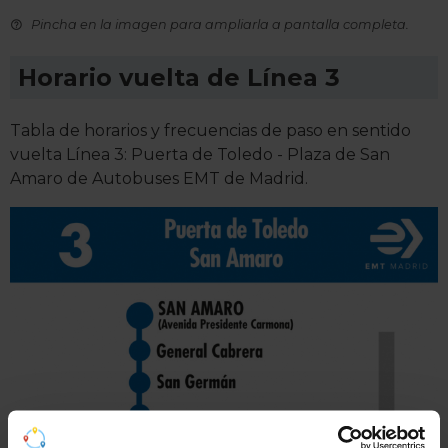
Pincha en la imagen para ampliarla a pantalla completa.
Horario vuelta de Línea 3
Tabla de horarios y frecuencias de paso en sentido
vuelta Línea 3: Puerta de Toledo - Plaza de San
Amaro de Autobuses EMT de Madrid.