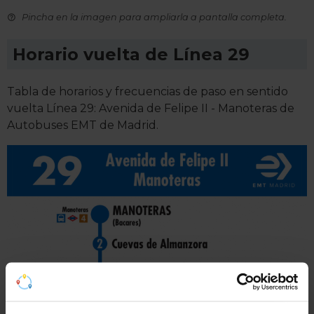
Pincha en la imagen para ampliarla a pantalla completa.
Horario vuelta de Línea 29
Tabla de horarios y frecuencias de paso en sentido
vuelta Línea 29: Avenida de Felipe II - Manoteras de
Autobuses EMT de Madrid.