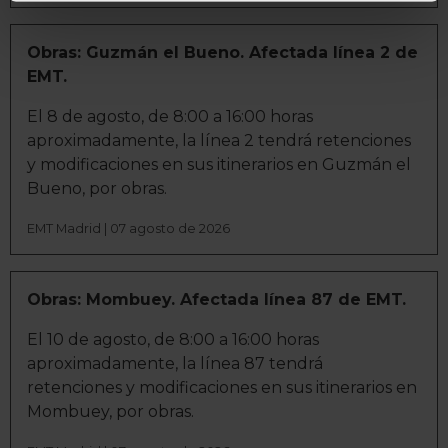
geográfica que puede tener una precisión de varios
metros
Identificar su dispositivo analizándolo activamente
Obras: Guzmán el Bueno. Afectada línea 2 de
para buscar características específicas (huellas
EMT.
digitales)
El 8 de agosto, de 8:00 a 16:00 horas
Obtenga más información sobre cómo se procesan sus
aproximadamente, la línea 2 tendrá retenciones
datos personales y establezca sus preferencias en la
y modificaciones en sus itinerarios en Guzmán el
sección de datos
. Puede cambiar o retirar su
Bueno, por obras.
consentimiento en cualquier momento en la Declaración
de cookies.
EMT Madrid | 07 agosto de 2026
La publicidad digital personalizada, basada en la
información recogida mediante cookies o tecnologías
Obras: Mombuey. Afectada línea 87 de EMT.
similares (como, por ejemplo, la dirección IP, los
El 10 de agosto, de 8:00 a 16:00 horas
identificadores de cookies o páginas visitadas), nos
aproximadamente, la línea 87 tendrá
permite financiar nuestra actividad para mantener activa
retenciones y modificaciones en sus itinerarios en
esta página web sin coste para nuestros usuarios.
Mombuey, por obras.
Pulsando el botón
Aceptar
, puedes continuar la
navegación aceptando la instalación de todas las