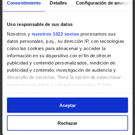
Consentimiento
Detalles
Configuración de anuncios
Pincha en la imagen para ampliarla a pantalla completa.
Últimos avisos de EMT Madrid
Uso responsable de sus datos
Nosotros y
nuestros 1022 socios
procesamos sus
Noticias, novedades e incidencias en las líneas de EMT
datos personales, p.ej., su dirección IP, con tecnologías
Madrid en Madrid:
como las cookies para almacenar y acceder la
información en su dispositivo con el fin de ofrecer
Obras: Glorieta carretera Fuencarral a
publicidad y contenido personalizados, medición de
Alcobendas sobre M-40. Afectadas 3 líneas
publicidad y contenido, investigación de audiencia y
de EMT.
desarrollo de servicios. Tiene la opción de seleccionar
quién usa sus datos y con qué propósitos. Puede
Desde las 11:00 horas aproximadamente del 11 de
cambiar o retirar su consentimiento en cualquier
agosto a fin de obras, las líneas 170, 175 y N24
momento desde la Declaración de cookies o clicando en
tendrán retenciones y modificaciones en sus
Aceptar
el Menú de consentimiento.
itinerarios en glorieta carretera Fuencarral a
Alcobendas sobre M-40.
Si lo permite, también quisiéramos:
Rechazar
Recopilar información sobre su ubicación
EMT Madrid | 07 agosto de 2026