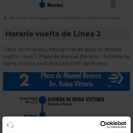
Pincha en la imagen para ampliarla a pantalla completa.
Horario vuelta de Línea 2
Tabla de horarios y frecuencias de paso en sentido
vuelta Línea 2: Plaza de Manuel Becerra - Avenida de
Reina Victoria de Autobuses EMT de Madrid.