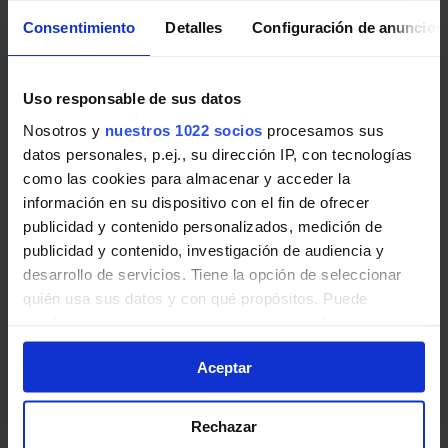
Consentimiento
Detalles
Configuración de anuncios
Pincha en la imagen para ampliarla a pantalla completa.
Uso responsable de sus datos
Últimos avisos de EMT Madrid
Nosotros y
nuestros 1022 socios
procesamos sus
datos personales, p.ej., su dirección IP, con tecnologías
Noticias, novedades e incidencias en las líneas de EMT
como las cookies para almacenar y acceder la
Madrid en Madrid:
información en su dispositivo con el fin de ofrecer
publicidad y contenido personalizados, medición de
Obras: Glorieta carretera Fuencarral a
publicidad y contenido, investigación de audiencia y
Alcobendas sobre M-40. Afectadas 3 líneas
desarrollo de servicios. Tiene la opción de seleccionar
de EMT.
quién usa sus datos y con qué propósitos. Puede
cambiar o retirar su consentimiento en cualquier
Desde las 11:00 horas aproximadamente del 11 de
momento desde la Declaración de cookies o clicando en
agosto a fin de obras, las líneas 170, 175 y N24
Aceptar
el Menú de consentimiento.
tendrán retenciones y modificaciones en sus
itinerarios en glorieta carretera Fuencarral a
Si lo permite, también quisiéramos:
Alcobendas sobre M-40.
Rechazar
Recopilar información sobre su ubicación