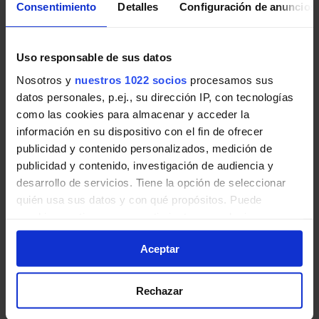
Consentimiento
Detalles
Configuración de anuncios
Pincha en la imagen para ampliarla a pantalla completa.
Últimos avisos de EMT Madrid
Uso responsable de sus datos
Nosotros y
nuestros 1022 socios
procesamos sus
Noticias, novedades e incidencias en las líneas de EMT
datos personales, p.ej., su dirección IP, con tecnologías
Madrid en Madrid:
como las cookies para almacenar y acceder la
información en su dispositivo con el fin de ofrecer
Obras: Glorieta carretera Fuencarral a
publicidad y contenido personalizados, medición de
Alcobendas sobre M-40. Afectadas 3 líneas
publicidad y contenido, investigación de audiencia y
de EMT.
desarrollo de servicios. Tiene la opción de seleccionar
quién usa sus datos y con qué propósitos. Puede
Desde las 11:00 horas aproximadamente del 11 de
cambiar o retirar su consentimiento en cualquier
agosto a fin de obras, las líneas 170, 175 y N24
momento desde la Declaración de cookies o clicando en
tendrán retenciones y modificaciones en sus
Aceptar
el Menú de consentimiento.
itinerarios en glorieta carretera Fuencarral a
Alcobendas sobre M-40.
Si lo permite, también quisiéramos:
Rechazar
Recopilar información sobre su ubicación
EMT Madrid | 07 agosto de 2026