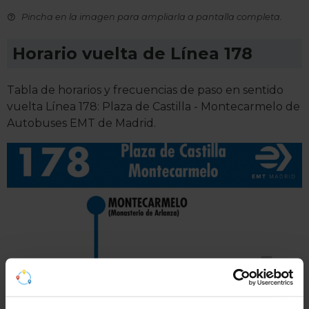
Pincha en la imagen para ampliarla a pantalla completa.
Horario vuelta de Línea 178
Tabla de horarios y frecuencias de paso en sentido
vuelta Línea 178: Plaza de Castilla - Montecarmelo de
Autobuses EMT de Madrid.