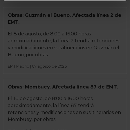
geográfica que puede tener una precisión de varios
metros
Identificar su dispositivo analizándolo activamente
Obras: Guzmán el Bueno. Afectada línea 2 de
para buscar características específicas (huellas
EMT.
digitales)
El 8 de agosto, de 8:00 a 16:00 horas
Obtenga más información sobre cómo se procesan sus
aproximadamente, la línea 2 tendrá retenciones
datos personales y establezca sus preferencias en la
y modificaciones en sus itinerarios en Guzmán el
sección de datos
. Puede cambiar o retirar su
Bueno, por obras.
consentimiento en cualquier momento en la Declaración
de cookies.
EMT Madrid | 07 agosto de 2026
La publicidad digital personalizada, basada en la
información recogida mediante cookies o tecnologías
Obras: Mombuey. Afectada línea 87 de EMT.
similares (como, por ejemplo, la dirección IP, los
El 10 de agosto, de 8:00 a 16:00 horas
identificadores de cookies o páginas visitadas), nos
aproximadamente, la línea 87 tendrá
permite financiar nuestra actividad para mantener activa
retenciones y modificaciones en sus itinerarios en
esta página web sin coste para nuestros usuarios.
Mombuey, por obras.
Pulsando el botón
Aceptar
, puedes continuar la
navegación aceptando la instalación de todas las