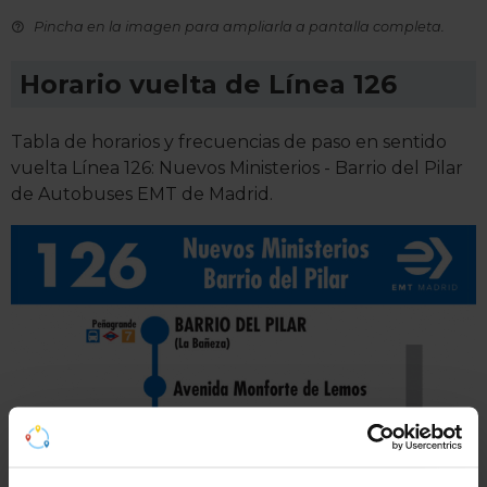
Pincha en la imagen para ampliarla a pantalla completa.
Horario vuelta de Línea 126
Tabla de horarios y frecuencias de paso en sentido
vuelta Línea 126: Nuevos Ministerios - Barrio del Pilar
de Autobuses EMT de Madrid.