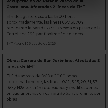
geográfica que puede tener una precisión de varios
Recuperación de Parada: Paseo de la
metros
Castellana. Afectadas 2 líneas de EMT.
Identificar su dispositivo analizándolo activamente
El 6 de agosto, desde las 13:00 horas
para buscar características específicas (huellas
aproximadamente, las líneas 66 y SE704
digitales)
recuperan la parada 2655 ubicada en paseo de la
Obtenga más información sobre cómo se procesan sus
Castellana 296, por finalización de obras.
datos personales y establezca sus preferencias en la
sección de datos
. Puede cambiar o retirar su
EMT Madrid | 06 agosto de 2026
consentimiento en cualquier momento en la Declaración
de cookies.
Obras: Carrera de San Jerónimo. Afectadas 8
La publicidad digital personalizada, basada en la
líneas de EMT.
información recogida mediante cookies o tecnologías
El 9 de agosto, de 0:00 a 20:00 horas
similares (como, por ejemplo, la dirección IP, los
aproximadamente, las líneas 002, 5, 15, 20, 51, 53,
identificadores de cookies o páginas visitadas), nos
150 y N25 tendrán retenciones y modificaciones
permite financiar nuestra actividad para mantener activa
en sus itinerarios en carrera de San Jerónimo, por
esta página web sin coste para nuestros usuarios.
obras.
Pulsando el botón
Aceptar
, puedes continuar la
navegación aceptando la instalación de todas las