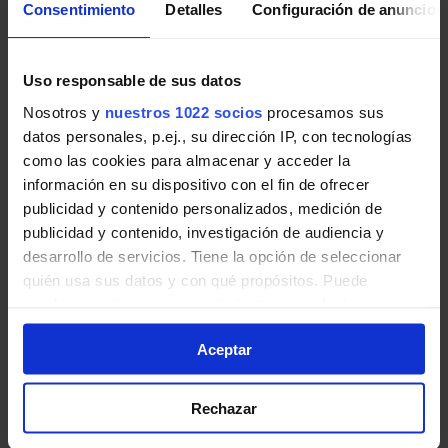
Consentimiento
Detalles
Configuración de anuncios
Pincha en la imagen para ampliarla a pantalla completa.
Últimos avisos de EMT Madrid
Uso responsable de sus datos
Nosotros y
nuestros 1022 socios
procesamos sus
Noticias, novedades e incidencias en las líneas de EMT
datos personales, p.ej., su dirección IP, con tecnologías
Madrid en Madrid:
como las cookies para almacenar y acceder la
información en su dispositivo con el fin de ofrecer
Recuperación de Parada: paseo de la
publicidad y contenido personalizados, medición de
Castellana. Afectadas 2 líneas de EMT.
publicidad y contenido, investigación de audiencia y
desarrollo de servicios. Tiene la opción de seleccionar
El 7 de agosto, desde las 13:00 horas
quién usa sus datos y con qué propósitos. Puede
aproximadamente, las líneas 66 y SE704
cambiar o retirar su consentimiento en cualquier
recuperan la parada 2654 ubicada en paseo de la
momento desde la Declaración de cookies o clicando en
Castellana 284, por finalización de obras.
Aceptar
el Menú de consentimiento.
EMT Madrid | 06 agosto de 2026
Si lo permite, también quisiéramos:
Rechazar
Recopilar información sobre su ubicación