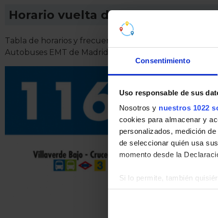
Horario vuelta de Línea 116
Tabla de horarios y frecuencias de paso en sentido vuel
Autobuses EMT de Madrid.
Consentimiento
Uso responsable de sus dat
Nosotros y
nuestros 1022 s
cookies para almacenar y acce
personalizados, medición de p
de seleccionar quién usa sus
momento desde la Declaració
Si lo permite, también quisi
Recopilar información
Identificar su disposi
Obtenga más información sob