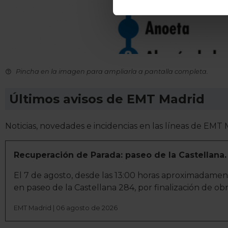
datos
. Puede cambiar o reti
La publicidad digital person
por ejemplo, la dirección IP,
para mantener activa esta pá
navegación aceptando la inst
Pincha en la imagen para ampliarla a pantalla completa.
el seguimiento y análisis de 
Últimos avisos de EMT Madrid
mostrarte publicidad y conte
opción
Rechazar
en cuyo cas
funcionamiento del sitio web
Noticias, novedades e incidencias en las líneas de EMT
preferencias y retirar tu co
Recuperación de Parada: paseo de la Castellana.
El 7 de agosto, desde las 13:00 horas aproximadamen
en paseo de la Castellana 284, por finalización de obr
EMT Madrid | 06 agosto de 2026