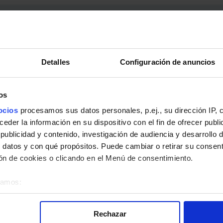
ta Línea 116: Glorieta de Embajadores - Villaverde Cruce
Detalles
Configuración de anuncios
os
ocios
procesamos sus datos personales, p.ej., su dirección IP, 
der la información en su dispositivo con el fin de ofrecer publi
ublicidad y contenido, investigación de audiencia y desarrollo d
 datos y con qué propósitos. Puede cambiar o retirar su consent
n de cookies o clicando en el Menú de consentimiento.
éramos:
 sobre su ubicación geográfica que puede tener una precisión d
tivo analizándolo activamente para buscar características específ
Rechazar
re cómo se procesan sus datos personales y establezca sus pr