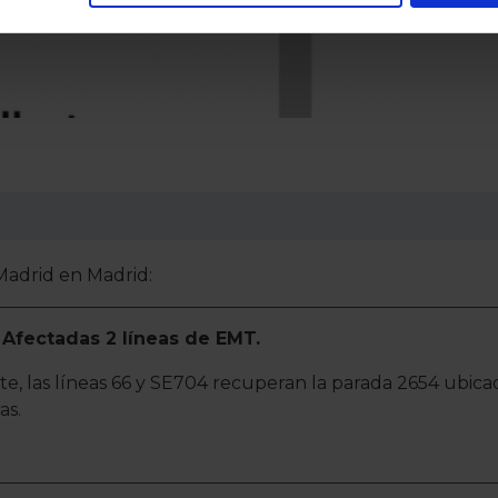
rar su consentimiento en cualquier momento en la Declaración d
alizada, basada en la información recogida mediante cookies o te
 los identificadores de cookies o páginas visitadas), nos permite 
gina web sin coste para nuestros usuarios. Pulsando el botón
A
alación de todas las cookies, ya sean nuestras o de nuestros so
tu comportamiento dentro del sitio web, así como desarrollar un p
nido personalizado en función del mismo. Tienes también la opci
o no se instalará ninguna cookie salvo las estrictamente neces
. En la sección
Política de Cookies
puedes consultar más inform
 Madrid en Madrid:
nsentimiento en cualquier momento.
 Afectadas 2 líneas de EMT.
te, las líneas 66 y SE704 recuperan la parada 2654 ubica
as.