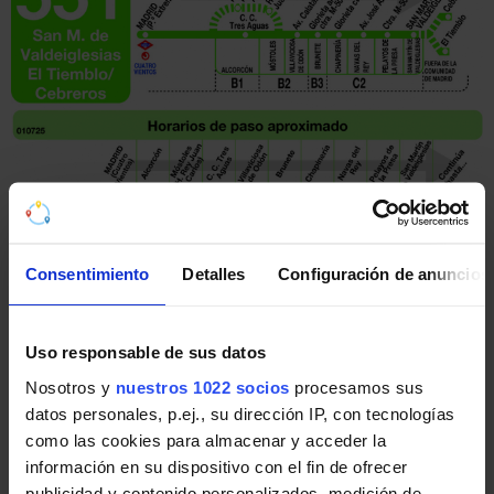
Pincha en la imagen para ampliarla a pantalla completa.
Consentimiento
Detalles
Configuración de anuncios
Horario vuelta de Línea 551
Uso responsable de sus datos
Tabla de horarios y frecuencias de paso en sentido
vuelta Línea 551: Madrid (Príncipe Pío) - San Martín
Nosotros y
nuestros 1022 socios
procesamos sus
de Valdeiglesias - El Tiemblo - Cebreros de Autobuses
datos personales, p.ej., su dirección IP, con tecnologías
interurbanos de la Comunidad de Madrid.
como las cookies para almacenar y acceder la
información en su dispositivo con el fin de ofrecer
publicidad y contenido personalizados, medición de