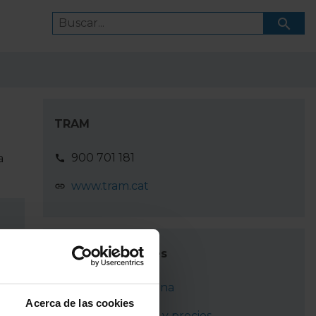
TRAM
900 701 181
a
www.tram.cat
Enlaces de interés
Tranvía Barcelona
Acerca de las cookies
Abonos, billetes y precios