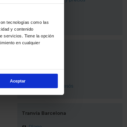
Noticias y avisos
con tecnologías como las
¿Cómo ir?
cidad y contenido
e servicios. Tiene la opción
imiento en cualquier
Recorrido
Barcelona
e varios metros
Badalona
icas (huellas digitales)
Aceptar
eferencias en la
sección de
Sant Adriá de Besós
e cookies.
cnologías similares (como,
financiar nuestra actividad
Tranvía Barcelona
ceptar
, puedes continuar la
cios, que nos permiten tanto
Plano