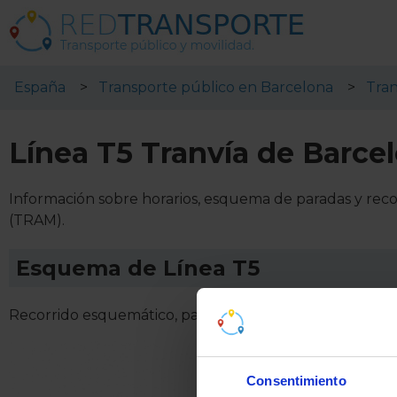
España
Transporte público en Barcelona
Tran
Línea T5 Tranvía de Barce
Información sobre horarios, esquema de paradas y recor
(TRAM).
Esquema de Línea T5
Recorrido esquemático, paradas y correspondencias Lín
Consentimiento