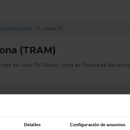
vía Barcelona
Línea T5
lona (TRAM)
rido de Línea T5: Glòries - Gorg de Tranvía de Barcelon
ea T5: Glòries - Gorg de Tranvía de Barcelona (TRAM).
Detalles
Configuración de anuncios