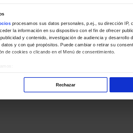
os
ocios
procesamos sus datos personales, p.ej., su dirección IP, 
der la información en su dispositivo con el fin de ofrecer publi
ublicidad y contenido, investigación de audiencia y desarrollo d
 datos y con qué propósitos. Puede cambiar o retirar su consent
n de cookies o clicando en el Menú de consentimiento.
éramos:
 sobre su ubicación geográfica que puede tener una precisión d
tivo analizándolo activamente para buscar características específ
Rechazar
re cómo se procesan sus datos personales y establezca sus pr
rar su consentimiento en cualquier momento en la Declaración d
alizada, basada en la información recogida mediante cookies o te
 los identificadores de cookies o páginas visitadas), nos permite 
gina web sin coste para nuestros usuarios. Pulsando el botón
A
alación de todas las cookies, ya sean nuestras o de nuestros so