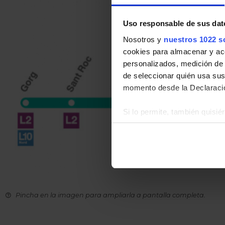
Uso responsable de sus dat
Nosotros y
nuestros 1022 s
cookies para almacenar y acce
personalizados, medición de p
de seleccionar quién usa sus
momento desde la Declaració
Si lo permite, también quisi
Recopilar información
Identificar su disposi
Obtenga más información sob
datos
. Puede cambiar o reti
La publicidad digital person
Pincha en la imagen para ampliarla a pantalla completa.
por ejemplo, la dirección IP,
para mantener activa esta pá
navegación aceptando la inst