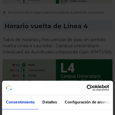
Pincha en la imagen para ampliarla a pantalla completa.
Horario vuelta de Línea 4
Tabla de horarios y frecuencias de paso en sentido
vuelta Línea 4: Lauredal - Campus Universitario
(Viesques) de Autobuses urbanos de Gijón (EMTUSA).
Consentimiento
Detalles
Configuración de anuncios