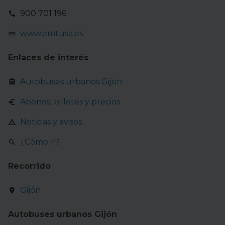
comportamiento dentro del sitio web, así como
900 701 196
desarrollar un perfil específico para mostrarte publicidad
y contenido personalizado en función del mismo. Tienes
www.emtusa.es
también la opción de continuar pulsando la opción
Rechazar
en cuyo caso no se instalará ninguna cookie
Enlaces de interés
salvo las estrictamente necesarias para el normal
funcionamiento del sitio web. En la sección
Política de
Autobuses urbanos Gijón
Cookies
puedes consultar más información, modificar
tus preferencias y retirar tu consentimiento en cualquier
Abonos, billetes y precios
momento.
Noticias y avisos
¿Cómo ir?
Recorrido
Gijón
Autobuses urbanos Gijón