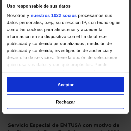
Uso responsable de sus datos
Pincha en la imagen para ampliarla a pantalla completa.
Nosotros y
nuestros 1022 socios
procesamos sus
datos personales, p.ej., su dirección IP, con tecnologías
Últimos avisos de EMTUSA
como las cookies para almacenar y acceder la
información en su dispositivo con el fin de ofrecer
publicidad y contenido personalizados, medición de
Noticias, novedades e incidencias en las líneas de
publicidad y contenido, investigación de audiencia y
EMTUSA en Asturias:
desarrollo de servicios. Tiene la opción de seleccionar
quién usa sus datos y con qué propósitos. Puede
Cortes de tráfico durante el eclipse solar
cambiar o retirar su consentimiento en cualquier
total del 12 de agosto
momento desde la Declaración de cookies o clicando en
Aceptar
el Menú de consentimiento.
Líneas afectadas: Desde: Mar, 08/11/2026 - 00:00
Hasta: Jue, 08/13/2026 - 23:59
Si lo permite, también quisiéramos:
Rechazar
EMTUSA | 11 agosto de 2026
Recopilar información sobre su ubicación
geográfica que puede tener una precisión de varios
metros
Servicio Especial de EMTUSA con motivo de
Identificar su dispositivo analizándolo activamente