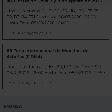
las Fiestas de Deva 7 y 8 de agosto de 2026
para buscar características específicas (huellas
digitales)
Líneas afectadas: L1, L2, L10, L15, L18, L26, L35, B1,
Obtenga más información sobre cómo se procesan sus
B2, B3, B4, E71 Desde: Vie, 08/07/2026 - 22:00
datos personales y establezca sus preferencias en la
Hasta: Dom, 08/09/2026 - 04:00
sección de datos
. Puede cambiar o retirar su
EMTUSA | 07 agosto de 2026
consentimiento en cualquier momento en la Declaración
de cookies.
69 Feria Internacional de Muestras de
La publicidad digital personalizada, basada en la
Asturias (FIDMA)
información recogida mediante cookies o tecnologías
similares (como, por ejemplo, la dirección IP, los
Líneas afectadas: L1, L10, L20, L30, L31 Desde: Sáb,
identificadores de cookies o páginas visitadas), nos
08/01/2026 - 05:00 Hasta: Dom, 08/16/2026 - 23:59
permite financiar nuestra actividad para mantener activa
esta página web sin coste para nuestros usuarios.
EMTUSA | 01 agosto de 2026
Pulsando el botón
Aceptar
, puedes continuar la
navegación aceptando la instalación de todas las
cookies, ya sean nuestras o de nuestros socios, que nos
EMTUSA
permiten tanto el seguimiento y análisis de tu