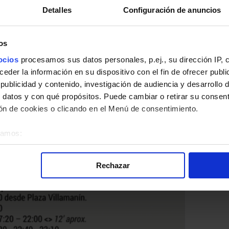
Detalles
Configuración de anuncios
elta Línea 10: Pumarín - Hospital de Cabueñes de Autobu
os
ocios
procesamos sus datos personales, p.ej., su dirección IP, 
der la información en su dispositivo con el fin de ofrecer publi
ublicidad y contenido, investigación de audiencia y desarrollo d
 datos y con qué propósitos. Puede cambiar o retirar su consent
n de cookies o clicando en el Menú de consentimiento.
éramos:
 sobre su ubicación geográfica que puede tener una precisión d
tivo analizándolo activamente para buscar características específ
Rechazar
re cómo se procesan sus datos personales y establezca sus pr
rar su consentimiento en cualquier momento en la Declaración d
alizada, basada en la información recogida mediante cookies o te
 los identificadores de cookies o páginas visitadas), nos permite 