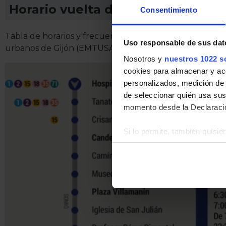
Horario vuelta de Línea 10
Consentimiento
Tabla de horarios y frecuencias de paso en sentido vu
Uso responsable de sus dat
urbanos de Gijón (EMTUSA).
Nosotros y
nuestros 1022 s
cookies para almacenar y acce
personalizados, medición de p
de seleccionar quién usa sus
momento desde la Declaració
Si lo permite, también quisi
Recopilar información
Identificar su disposi
Obtenga más información sob
datos
. Puede cambiar o reti
La publicidad digital person
por ejemplo, la dirección IP,