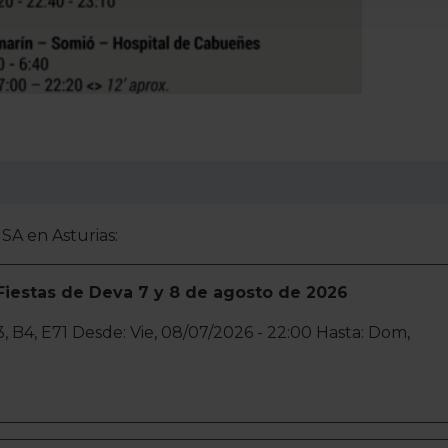
gina web sin coste para nuestros usuarios. Pulsando el botón
A
alación de todas las cookies, ya sean nuestras o de nuestros so
tu comportamiento dentro del sitio web, así como desarrollar un p
nido personalizado en función del mismo. Tienes también la opci
o no se instalará ninguna cookie salvo las estrictamente neces
. En la sección
Política de Cookies
puedes consultar más inform
nsentimiento en cualquier momento.
SA en Asturias:
Fiestas de Deva 7 y 8 de agosto de 2026
, B3, B4, E71 Desde: Vie, 08/07/2026 - 22:00 Hasta: Dom,