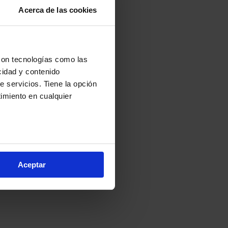
Acerca de las cookies
ses
con tecnologías como las
cidad y contenido
e servicios. Tiene la opción
imiento en cualquier
e varios metros
icas (huellas digitales)
Aceptar
eferencias en la
sección de
e cookies.
cnologías similares (como,
financiar nuestra actividad