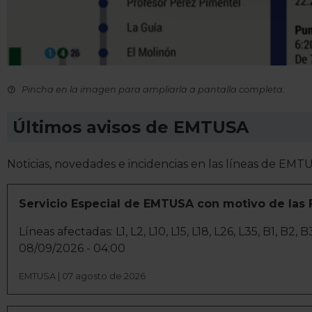
para mantener activa esta pá
navegación aceptando la inst
el seguimiento y análisis de 
mostrarte publicidad y conte
opción
Rechazar
en cuyo cas
Pincha en la imagen para ampliarla a pantalla completa.
funcionamiento del sitio web
preferencias y retirar tu co
Últimos avisos de EMTUSA
Noticias, novedades e incidencias en las líneas de EMTU
Servicio Especial de EMTUSA con motivo de las 
Líneas afectadas: L1, L2, L10, L15, L18, L26, L35, B1, B2
08/09/2026 - 04:00
EMTUSA | 07 agosto de 2026