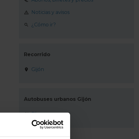
Noticias y avisos
¿Cómo ir?
Recorrido
Gijón
Autobuses urbanos Gijón
Plano