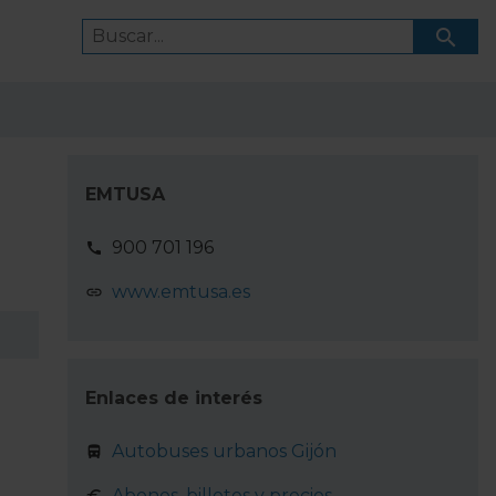
EMTUSA
900 701 196
www.emtusa.es
Enlaces de interés
Autobuses urbanos Gijón
Abonos, billetes y precios