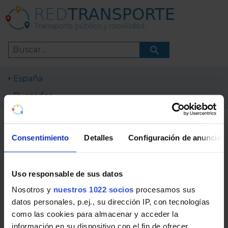
España
Buscador
Resultados de búsqueda
Consentimiento
Detalles
Configuración de anuncios
Lista de resultados obtenidos en el buscador de
RedTransporte.
Uso responsable de sus datos
Nosotros y
nuestros 1022 socios
procesamos sus
zaragoza carril bici calatayud
datos personales, p.ej., su dirección IP, con tecnologías
como las cookies para almacenar y acceder la
El buscador utiliza un servicio proporcionado por
información en su dispositivo con el fin de ofrecer